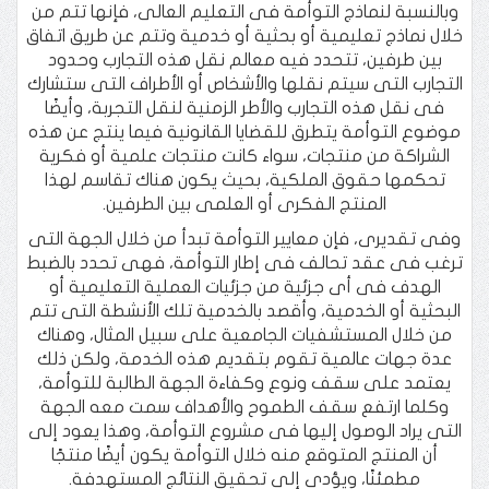
وبالنسبة لنماذج التوأمة فى التعليم العالى، فإنها تتم من
خلال نماذج تعليمية أو بحثية أو خدمية وتتم عن طريق اتفاق
بين طرفين، تتحدد فيه معالم نقل هذه التجارب وحدود
التجارب التى سيتم نقلها والأشخاص أو الأطراف التى ستشارك
فى نقل هذه التجارب والأطر الزمنية لنقل التجربة، وأيضًا
موضوع التوأمة يتطرق للقضايا القانونية فيما ينتج عن هذه
الشراكة من منتجات، سواء كانت منتجات علمية أو فكرية
تحكمها حقوق الملكية، بحيث يكون هناك تقاسم لهذا
المنتج الفكرى أو العلمى بين الطرفين.
وفى تقديرى، فإن معايير التوأمة تبدأ من خلال الجهة التى
ترغب فى عقد تحالف فى إطار التوأمة، فهى تحدد بالضبط
الهدف فى أى جزئية من جزئيات العملية التعليمية أو
البحثية أو الخدمية، وأقصد بالخدمية تلك الأنشطة التى تتم
من خلال المستشفيات الجامعية على سبيل المثال، وهناك
عدة جهات عالمية تقوم بتقديم هذه الخدمة، ولكن ذلك
يعتمد على سقف ونوع وكفاءة الجهة الطالبة للتوأمة،
وكلما ارتفع سقف الطموح والأهداف سمت معه الجهة
التى يراد الوصول إليها فى مشروع التوأمة، وهذا يعود إلى
أن المنتج المتوقع منه خلال التوأمة يكون أيضًا منتجًا
مطمئنًا، ويؤدى إلى تحقيق النتائج المستهدفة.