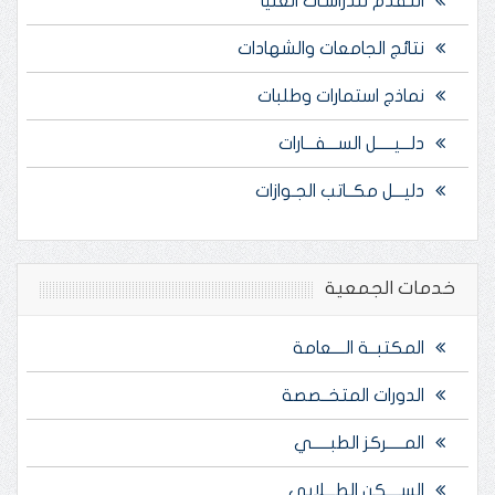
التقدم للدراسـات العليا
نتائج الجامعات والشهادات
نماذج استمارات وطلبات
دلـــيـــــل الســـفـــارات
دليـــل مكــاتب الجـوازات
خدمات الجمعية
المكتبــة الــــعامة
الدورات المتخــصصة
المـــــركز الطبـــــي
الســــكن الطـــلابي