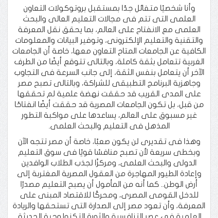
وأنا شخصيًا متفائل جدًا بمستقبل بروتوكولات التعاون
العلمى التى تتم فى مجالات التعليم العالى والبحث
العلمى مع الانفتاح على العالم، بما يحقق نقل المعرفة
والتقنية والتعليم الإلكترونى، وتوفير البيانات والمعلومات
الكافية عن الجامعات المتاح التعاون معها، خاصة أن الجامعات
الغربية تتعامل بثقة كاملة، وبالتالى تتوقع أيضًا من الطرف
الآخر أن يتعامل بنفس الثقة، إلى جانب السرعة فى التجاوب
وجاهزية البرنامج التطبيقى للشراكة، وبالتالى تصبح مصر
على المدى القريب قد حققت نهضة علمية لم تحققها
من قبل، بل تكون الجامعات المصرية قد حققت أيضًا انفتاحًا
غير مسبوق على العالم، يساعدها على مواكبة التطور
المذهل فى التعليم والبحث العلمى.
وهذا فى تقديرى لن يكون صعبًا، خاصة أن مصر تتجه الآن
وبخطى سريعة لأن تصبح منافسًا قويًا فى سوق التعليم
الدولى والبحث العلمى، ومركزًا لجذب الطلاب الوافدين
وإعادة الطيور المهاجرة من العقول المصرية المغتربة إلى
أرض الوطن.. كما أنه من المأمول أن يصبح التعليم مصدرًا
للدخل القومى المصرى، ومحركًا للاقتصاد المبنى على
المعرفة، وأن تعود مصر إلى الصدارة التى تستحقها والريادة
العلمية فى عصر التنافسية والثورة التكنولوجية الحديثة.