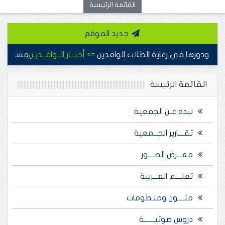
القائمة الرئيسية
جديد الموقع
دورها في رعاية الطلاب الوافدين
=> أخبـــار الــوافــديـن
مشروع افطار الصائ
القائمة الرئيسة
نبذة عـن الجمعية
تقــــارير الجـــمعية
معـــرض الصــــور
تعلــــم العـــربية
متــــون ومنـظومات
دروس صوتيـــــــة