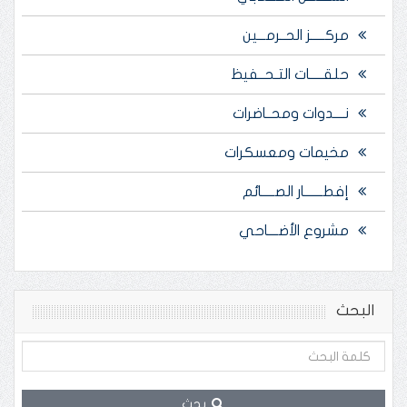
مركـــــز الحــرمـــين
حلقـــــات التـحــفيظ
نــــدوات ومحــاضرات
مخيمات ومعسكرات
إفطـــــــار الصـــــائم
مشروع الأضــــاحي
البحث
بحث