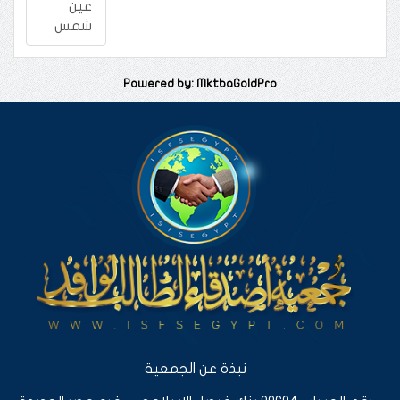
عين
شمس
Powered by: MktbaGoldPro
نبذة عن الجمعية