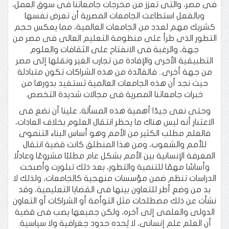
فى مصر، والتى تعزز من مخرجات جامعاتنا فى سوق العمل،
وبالفعل استطاعت الجامعات المصرية أن تعرض نفسها
كشريك مهم لعدد من الجامعات العالمية، مما يعكس حجم
التطور الذى طرأ على منظومة التعليم العالى فى مصر من
جهة، والرغبة فى الانفتاح على الثقافات والعلوم
التطبيقية الأخرى والإفادة من تجارب الغير ونقلها إلى مصر
من جهة أخرى.. فالفائدة من هذه الشراكات تكون متبادلة
حيث نجد أن هذه الجامعات العالمية تستفيد بدورها من
خبرات جامعاتنا المصرية فى مجالات شديدة التخصص.
وحتى نعى جيدًا أهمية هذه المسألة، علينا أن نضع فى
الاعتبار أنه ليس هناك ما يحظر انتقال العلوم بخلاف العادات،
فالعلم مطلب الكثير من الأمم وهو أساس البناء التنموى
للأمم والشعوب، ومن هذا المنطلق كانت قضية انتقال
المعرفة الإنسانية بين الأمم بشكل عام مطلبًا مشروعًا وعادلًا
وأساسًا مهمًا للتنمية والتطور، بعد ذلك تبلورت وأصبحت
الدراسات تنظم ضمن مؤسسات منهجية كالجامعات، ولذلك لا
بد من وضع أطر للتعاون بينها فى القضايا التعليمية، وقد
نشأت عن ذلك مصطلحات مثل التوأمة أو الشراكات أو التعاون
الدولى والعلمى إلى آخره، ولكن جميعها يصب فى قضية
أن العلم علم إنسانى، لا يُحده حدود جغرافية ولا سياسية.