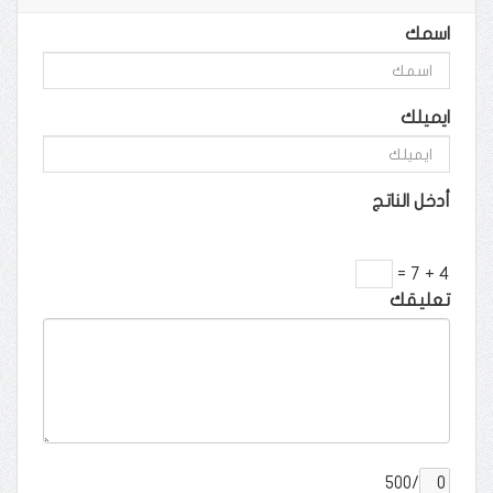
اسمك
ايميلك
أدخل الناتج
4 + 7 =
تعليقك
/500