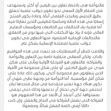
فالتوأمة هى باختصار تعاون بين طرفين أو أكثر، وتستهدف
فى المقام الأول السعى نحو تطوير جوانب علمية تتعلق
بطرق التدريس وبالبحث العلمى أيضًا، وعادة يكون المنتج
إنسانيًا فى هذه الحالة ومكسبًا للطرفين اللذين تشاركا فيه،
أما قضية بناء التحالفات بين الجامعات ومؤسسات التعليم
العالى فإنه لا يراد بها التكتلات التى فيها نوع من الانغلاق،
فالتحالفات الإيجابية المقصود منها التعاون فى تطوير
جوانب علمية لمصلحة الإنسانية بشكل عام.
واللافت للنظر أن المصطلحات قد تتعدد فى هذه المواضيع
بالذات، ولكن المعانى متقاربة خاصة بين التعاون والتوأمة
والشراكة، فالتعاون هو المرحلة الأولية ويأتى على شكل
فردى عن طريق الباحثين، أو على شكل مجموعة من الأفراد
الذين يتعاونون مع مجموعة أخرى، ويكون ذلك عادة على
شكل أقل مؤسسية، أما التوأمة من وجهة نظرى فهى أن
تكون هناك جهة تعتبر متقدمة فى مجال فنجدها تبادر
لتحتضن جهة أخرى تحتاج أن تدعمها وذلك حتى ترتقى
بمستواها، لكن أعتقد أن الأبعد من هذا المفهوم هو
الشراكة التى تشمل الشراكة فى النجاح والفشل، وإن كنت
دائمًا أرفض كلمة الفشل شكلًا ومضمونًا.