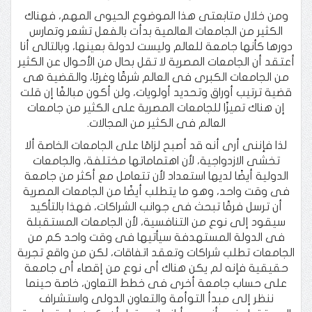
ومن خلال متابعتى هذا الموضوع الحيوى المهم، فهناك
الكثير من الجامعات العالمية بدأت بالفعل تشعر وتمارس
دورها كأنها جامعة للعالم وليست لدولة بعينها، وبالتالى أنا
أعتقد أن الجامعات المصرية لا تقل بحال من الأحوال عن الكثير
من الجامعات الكبرى فى العالم شرقًا وغربًا، والقضية هى
قضية ترتيب أوراق وتحديد أولويات، ولن أكون مبالغًا إن قلت
إن هناك تميزًا للجامعات المصرية على الكثير من جامعات
العالم فى الكثير من المجالات.
لذا فإننى أرى أنه قد أصبح لزامًا على الجامعات الخاصة ألا
تخشى الازدواجية، لأن اهتماماتها مختلفة، والجامعات
الدولية أيضًا لديها استعداد لأن تتعامل مع أكثر من جامعة
فى وقت واحد، وهو ما يتطلب أيضًا من الجامعات المصرية
أن ترسل فرقًا تبحث فى جوانب الشراكات، فهذا بالتأكيد
سيقود إلى نوع من التنافسية، لأن الجامعات المستقبلة
فى الدولة المستهدفة سيأتيها فى وقت واحد كم من
الجامعات تطلب شراكات وتعقد اتفاقات، لكن من واقع تجربة
حقيقية فإنه لم يكن هناك أى نوع من إقصاء أى جامعة
على حساب جامعة أخرى فى خطط التعاون، خاصة حينما
ننظر إلى مبدأ التوأمة والتعاون الدولى واستشراف