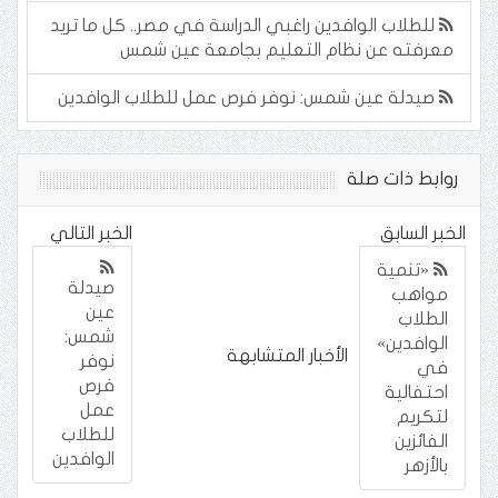
للطلاب الوافدين راغبي الدراسة في مصر.. كل ما تريد
معرفته عن نظام التعليم بجامعة عين شمس
صيدلة عين شمس: نوفر فرص عمل للطلاب الوافدين
روابط ذات صلة
الخبر السابق
الخبر التالي
«تنمية
صيدلة
مواهب
عين
الطلاب
شمس:
الوافدين»
الأخبار المتشابهة
نوفر
في
فرص
احتفالية
عمل
لتكريم
للطلاب
الفائزين
الوافدين
بالأزهر