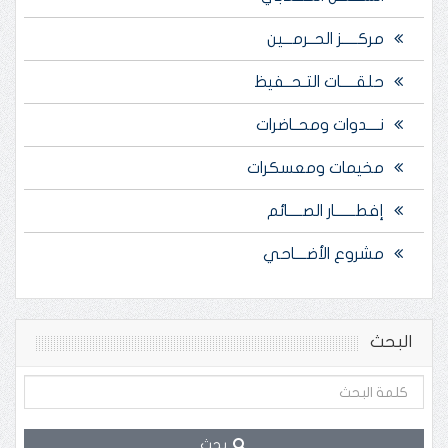
مركـــــز الحــرمـــين
حلقـــــات التـحــفيظ
نــــدوات ومحــاضرات
مخيمات ومعسكرات
إفطـــــــار الصـــــائم
مشروع الأضــــاحي
البحث
بحث