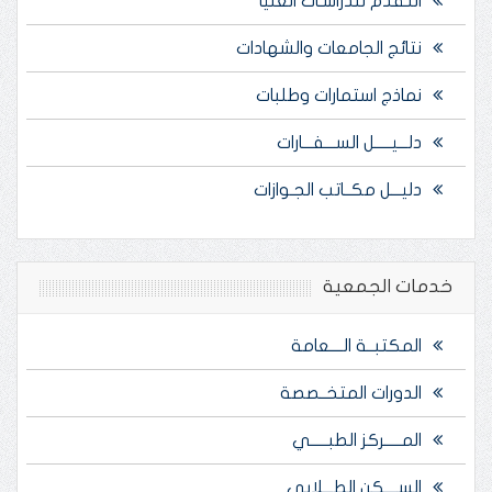
التقدم للدراسـات العليا
نتائج الجامعات والشهادات
نماذج استمارات وطلبات
دلـــيـــــل الســـفـــارات
دليـــل مكــاتب الجـوازات
خدمات الجمعية
المكتبــة الــــعامة
الدورات المتخــصصة
المـــــركز الطبـــــي
الســــكن الطـــلابي