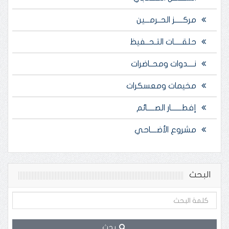
مركـــــز الحــرمـــين
حلقـــــات التـحــفيظ
نــــدوات ومحــاضرات
مخيمات ومعسكرات
إفطـــــــار الصـــــائم
مشروع الأضــــاحي
البحث
بحث