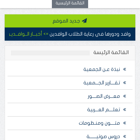
القائمة الرئيسية
جديد الموقع
لوافد ودورها في رعاية الطلاب الوافدين
=> أخبـــار الــوافــديـن
مشروع افط
القائمة الرئيسة
نبذة عـن الجمعية
تقــــارير الجـــمعية
معـــرض الصــــور
تعلــــم العـــربية
متــــون ومنـظومات
دروس صوتيـــــــة