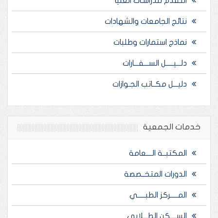
التقدم للدراسـات العليا
نتائج الجامعات والشهادات
نماذج استمارات وطلبات
دلـــيـــــل الســـفـــارات
دليـــل مكــاتب الجـوازات
خدمات الجمعية
المكتبــة الــــعامة
الدورات المتخــصصة
المـــــركز الطبـــــي
الســــكن الطـــلابي