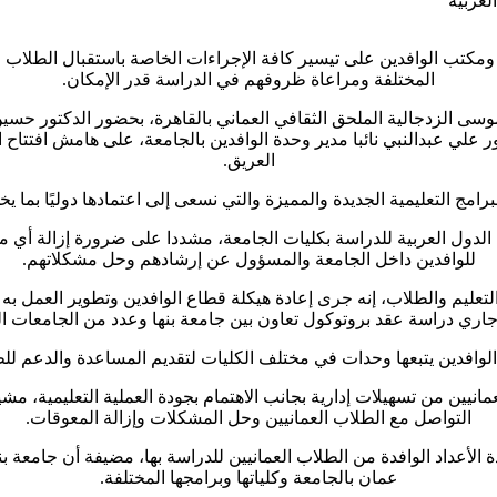
لعربية
ومكتب الوافدين على تيسير كافة الإجراءات الخاصة باستقبال الطلاب 
المختلفة ومراعاة ظروفهم في الدراسة قدر الإمكان.
وسى الزدجالية الملحق الثقافي العماني بالقاهرة، بحضور الدكتور حسي
 علي عبدالنبي نائبا مدير وحدة الوافدين بالجامعة، على هامش افتتاح ال
العريق.
مج التعليمية الجديدة والمميزة والتي نسعى إلى اعتمادها دوليًا بما ي
 الدول العربية للدراسة بكليات الجامعة، مشددا على ضرورة إزالة أي 
للوافدين داخل الجامعة والمسؤول عن إرشادهم وحل مشكلاتهم.
عليم والطلاب، إنه جرى إعادة هيكلة قطاع الوافدين وتطوير العمل به
 جاري دراسة عقد بروتوكول تعاون بين جامعة بنها وعدد من الجامعات الع
الوافدين يتبعها وحدات في مختلف الكليات لتقديم المساعدة والدعم للطل
نيين من تسهيلات إدارية بجانب الاهتمام بجودة العملية التعليمية، مش
التواصل مع الطلاب العمانيين وحل المشكلات وإزالة المعوقات.
ة الأعداد الوافدة من الطلاب العمانيين للدراسة بها، مضيفة أن جامعة
عمان بالجامعة وكلياتها وبرامجها المختلفة.