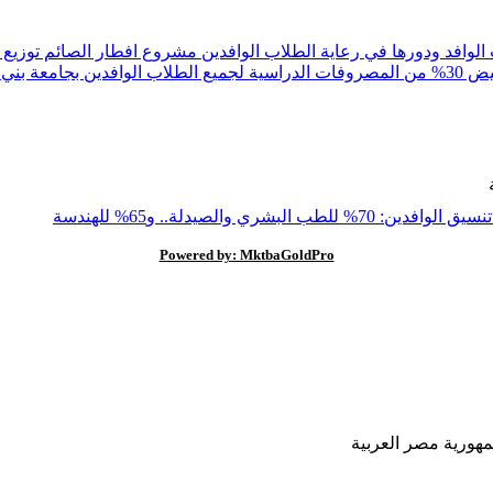
الوافد ودورها في رعاية الطلاب الوافدين
مشروع افطار الصائم توزيع وجبات
جميع الطلاب الوافدين بجامعة بني سويف
7% للطب البشري والصيدلة.. و65% للهندسة
Powered by: MktbaGoldPro