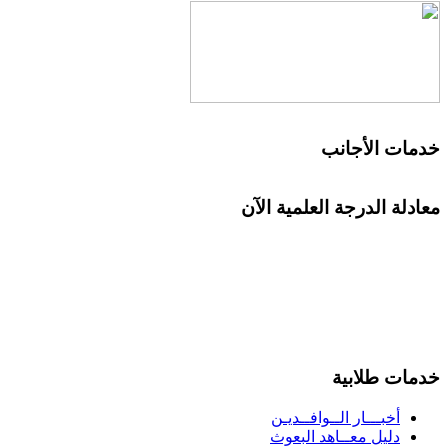
خدمات الأجانب
معادلة الدرجة العلمية الآن
خدمات طلابية
أخبـــار الــوافــديـن
دليل معــاهد البعوث