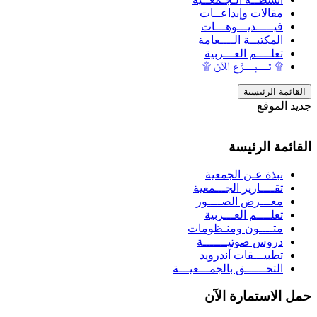
مقالات وإبداعــات
فيـــــديـــوهـــات
المكتبــة الــــعامة
تعلــــم العـــربية
۩ تـــــبـــــرَّع الآن ۩
القائمة الرئيسية
جديد الموقع
القائمة الرئيسة
نبذة عـن الجمعية
تقــــارير الجـــمعية
معـــرض الصــــور
تعلــــم العـــربية
متــــون ومنـظومات
دروس صوتيـــــــة
تطبيـــقات أندرويد
التحــــــق بالجمـــعيـــة
حمل الاستمارة الآن