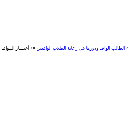
ب الوافد ودورها في رعاية الطلاب الوافدين
=> أخبـــار الــوافــديـن
مشر