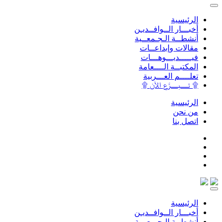
الرئيسية
أخبـــار الــوافــديـن
أنشطــة الـجـمعــية
مقالات وإبداعــات
فيـــــديـــوهـــات
المكتبــة الــــعامة
تعلــــم العـــربية
۩ تـــــبـــــرَّع الآن ۩
الرئيسية
من نحن
اتصل بنا
الرئيسية
أخبـــار الــوافــديـن
أنشطــة الـجـمعــية