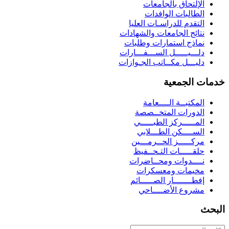
الإلتحاق بالجامعات
الطالبات الوافدات
التقدم للدراسـات العليا
نتائج الجامعات والشهادات
نماذج استمارات وطلبات
دلـــيـــــل الســـفـــارات
دليـــل مكــاتب الجـوازات
خدمات الجمعية
المكتبــة الــــعامة
الدورات المتخــصصة
المـــــركز الطبـــــي
الســــكن الطـــلابي
مركـــــز الحــرمـــين
حلقـــــات التـحــفيظ
نــــدوات ومحــاضرات
مخيمات ومعسكرات
إفطـــــــار الصـــــائم
مشروع الأضــــاحي
البحث