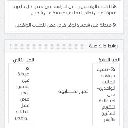
للطلاب الوافدين راغبي الدراسة في مصر.. كل ما تريد
معرفته عن نظام التعليم بجامعة عين شمس
صيدلة عين شمس: نوفر فرص عمل للطلاب الوافدين
روابط ذات صلة
الخبر السابق
الخبر التالي
«تنمية
صيدلة
مواهب
عين
الطلاب
شمس:
الوافدين»
الأخبار المتشابهة
نوفر
في
فرص
احتفالية
عمل
لتكريم
للطلاب
الفائزين
الوافدين
بالأزهر