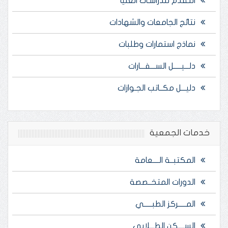
التقدم للدراسـات العليا
نتائج الجامعات والشهادات
نماذج استمارات وطلبات
دلـــيـــــل الســـفـــارات
دليـــل مكــاتب الجـوازات
خدمات الجمعية
المكتبــة الــــعامة
الدورات المتخــصصة
المـــــركز الطبـــــي
الســــكن الطـــلابي