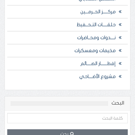
مركـــــز الحــرمـــين
حلقـــــات التـحــفيظ
نــــدوات ومحــاضرات
مخيمات ومعسكرات
إفطـــــــار الصـــــائم
مشروع الأضــــاحي
البحث
بحث