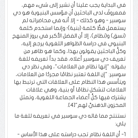
في البداية يجب علينا أن نشير إلى شيء مهم،
فمعروفٌ لدى الباحثين أن مؤسس البنيوية هو دي
سوسير - وهو كذلك - إلا أنه في محاضراته لم
يستعمل قطُّ كلمة (بنية)؛ وإنما استخدم كلمة
(نسق) و(نظام)، إلا أن الفضل الأكبر في بروز المنهج
البنيوي في دراسة الظواهر اللغوية يرجع إليه،
وكلُّ الباحثين يقولون بهذا، وكما هو ظاهر من
تعريف دي سوسير أعلاه، فقد بدأ تعريفه للغة
بقوله: "إنها نظام من العلامات"، وفي نظر دي
سوسير: "إن اللغة تعتبر نظامًا مجردًا من العلامات،
ويتأسس هذا النظام على العلاقات التي ترتبط بها
العلامات لتشكل نظامًا أو بنية، وهي علاقات
يشترك فيها كلُّ أعضاء الجماعة اللغوية، وتمثل
المخزون الذهنيَّ لهم"[4].
نستنتج مما قاله دي سوسير في تعريفه للغة ما
يلي:
1- أن اللغة نظام تجب دراسته على هذا الأساس -