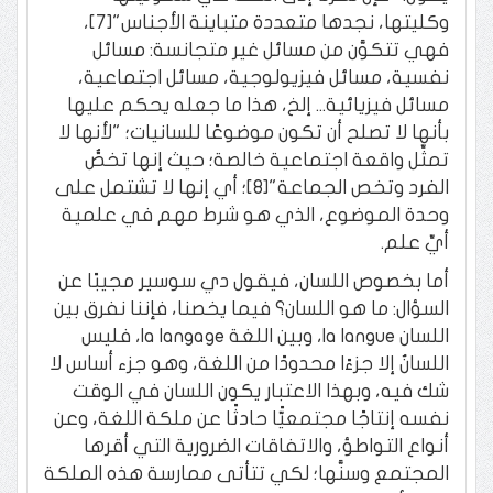
وكليتها، نجدها متعددة متباينة الأجناس"[7]،
فهي تتكوَّن من مسائل غير متجانسة: مسائل
نفسية، مسائل فيزيولوجية، مسائل اجتماعية،
مسائل فيزيائية... إلخ، هذا ما جعله يحكم عليها
بأنها لا تصلح أن تكون موضوعًا للسانيات؛ "لأنها لا
تمثِّل واقعة اجتماعية خالصة؛ حيث إنها تخصُّ
الفرد وتخص الجماعة"[8]؛ أي إنها لا تشتمل على
وحدة الموضوع، الذي هو شرط مهم في علمية
أيِّ علم.
أما بخصوص اللسان، فيقول دي سوسير مجيبًا عن
السؤال: ما هو اللسان؟ فيما يخصنا، فإننا نفرق بين
اللسان la langue، وبين اللغة la langage، فليس
اللسانُ إلا جزءًا محدودًا من اللغة، وهو جزء أساس لا
شك فيه، وبهذا الاعتبار يكون اللسان في الوقت
نفسه إنتاجًا مجتمعيًّا حادثًا عن ملكة اللغة، وعن
أنواع التواطؤ، والاتفاقات الضرورية التي أقرها
المجتمع وسنَّها؛ لكي تتأتى ممارسة هذه الملكة