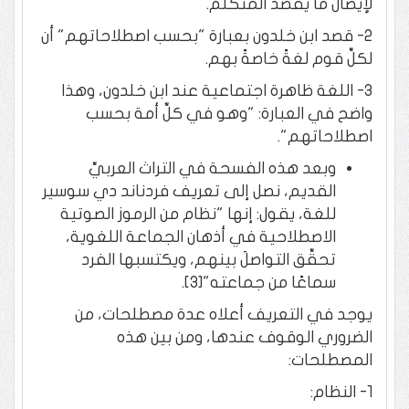
لإيصال ما يقصد المتكلِّم.
2- قصد ابن خلدون بعبارة "بحسب اصطلاحاتهم" أن
لكلِّ قوم لغةً خاصةً بهم.
3- اللغة ظاهرة اجتماعية عند ابن خلدون، وهذا
واضح في العبارة: "وهو في كلِّ أمة بحسب
اصطلاحاتهم".
وبعد هذه الفسحة في التراث العربيِّ
القديم، نصل إلى تعريف فردناند دي سوسير
للغة، يقول: إنها "نظام من الرموز الصوتية
الاصطلاحية في أذهان الجماعة اللغوية،
تحقِّق التواصلَ بينهم، ويكتسبها الفرد
سماعًا من جماعته"[3].
يوجد في التعريف أعلاه عدة مصطلحات، من
الضروري الوقوف عندها، ومن بين هذه
المصطلحات:
1- النظام: