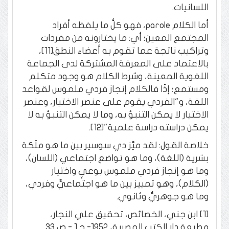
اللسانيات.
أما الكلام parole، فهو كلُّ ما يلفظه أفراد
المجتمع المعين؛ أي: ما يختارونه من مفردات
وتراكيب ناتجة عما تقوم به أعضاء النطق[11]،
بالاعتماد على المعرفة المشتركة لدى الجماعة
اللغوية المعينة، وشرط الكلام هو وجود متكلم
ومستمع؛ إذًا فالكلام إنجاز فردي ملموس لقواعد
اللغة، و"الفردي يقوم على عنصر الاختيار، وعنصر
الاختيار لا يمكن التنبؤ به، وما لا يمكن التنبؤ به لا
يمكن دراسته دراسة علمية"[12].
خلاصة القول: لقد ميَّز دي سوسير بين ما هو ملَكة
بشرية (اللغة)، وما هو تواضع اجتماعي (اللسان)،
وما هو إنجاز فردي ملموس بوعيٍ واختيار
(الكلام)، وهو تمييز بين ما هو اجتماعيٌّ وفردي،
وما هو جوهريٌّ وثانوي.
[1] ابن جني، الخصائص، تحقيق علي النجار،
مطبعة دار الكتب المصرية، 1952- ج 1 - ص 33.