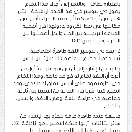
باعتباره نظامًا - وبالنظر إلى أجزاء هذا النظام،
يقول دي سوسير في هذا الصدد: إن قيمة "الكل
هي في أجزائه، كما أن قيمة الأجزاء تأتي في
مكانتها في هذا الكل وذاك؛ ولهذا فإن أهمية
العلاقة التركيبية بين الجزء والكل أهميتُها بين
الأجزاء وفيما بينها"[5].
2- يعد دي سوسير اللغة ظاهرةً اجتماعية،
تُستخدم لتحقيق التفاهم (الاتصال) بين الناس.
ولا بد من الإشارة إلى أن دي سوسير يُعدُّ أول من
أدرك أن اللغة نظام له قواعد خاصة، وهذا النظام
في نظره يقوم على أساس اتفاق اصطلاحي، وقد
انطلق كما أشرنا في البداية من التمييز بين ثلاثة
مفاهيم في دراسة اللغة، وهي: اللغة، واللسان،
والكلام.
فاللغة عنده ظاهرة عامة يتفرَّد بها الإنسان عن
سائر الكائنات، "إنها ملكة التعبير برموز ناطقة"[6]،
يقول: "فإن نظرنا إلى اللغة في شموليتها