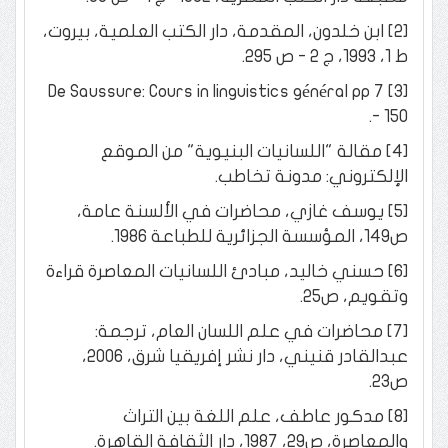
[2] ابن خلدون، المقدمة، دار الكتب العلمية، بيروت،
ط 1، 1993، ج 2 - ص 295.
[3] De Saussure: Cours in linguistics général pp 7
- 150.
[4] مقالة "اللسانيات البنيوية" من الموقع
الإلكتروني: مدونة تخاطب.
[5] يوسف غازي، محاضرات في الألسنة عامة،
ص149، المؤسسة الجزائرية للطباعة 1986.
[6] حسني خاليد، مبادئ اللسانيات المعاصرة قراءة
وتقويم، ص25.
[7] محاضرات في علم اللسان العام، ترجمة:
عبدالقادر قنيني، دار نشر إفريقيا شرق، 2006،
ص23.
[8] مدكور عاطف، علم اللغة بين التراث
والمعاصرة، ص29، 1987، دار الثقافة القاهرة.