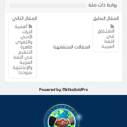
روابط ذات صلة
المقال السابق
المقال التالي
أهمية
الاشتقاق
التراث
في
الأدبي
اللغة
واللغوي
العربية
المقالات المتشابهة
ظاهرة
التنغيم
في اللغة
العربية
والإنجليزية
نموذجا
Powered by: MktbaGoldPro