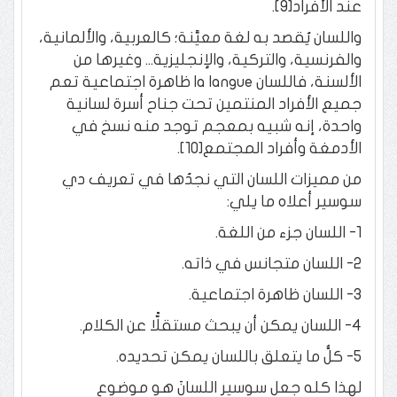
عند الأفراد[9].
واللسان يُقصد به لغة معيَّنة؛ كالعربية، والألمانية،
والفرنسية، والتركية، والإنجليزية... وغيرها من
الألسنة، فاللسان la langue ظاهرة اجتماعية تعم
جميع الأفراد المنتمين تحت جناح أسرة لسانية
واحدة، إنه شبيه بمعجم توجد منه نسخ في
الأدمغة وأفراد المجتمع[10].
من مميزات اللسان التي نجدُها في تعريف دي
سوسير أعلاه ما يلي:
1- اللسان جزء من اللغة.
2- اللسان متجانس في ذاته.
3- اللسان ظاهرة اجتماعية.
4- اللسان يمكن أن يبحث مستقلًّا عن الكلام.
5- كلُّ ما يتعلق باللسان يمكن تحديده.
لهذا كله جعل سوسير اللسانَ هو موضوع