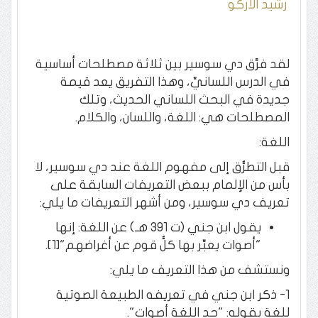
رشيد الاركو
لقد فرَّق دي سوسير بين ثلاثة مصطلحات أساسية
في الدرس اللسانيِّ، وهذا التفريق يعد قيمة
جديدة في البحث اللساني الحديث، وتلك
المصطلحات هي: اللغة، واللسان، والكلام.
اللغة:
قبل التطرُّق إلى مفهوم اللغة عند دي سوسير، لا
بأس من الإلمام ببعض التعريفات السابقة على
تعريف دي سوسير، ومن أشهر التعريفات ما يلي:
يقول ابن جني (ت 391 هـ) عن اللغة: إنها
"أصوات يعبِّر بها كلُّ قوم عن أغراضهم"[1].
ونستشف من هذا التعريف ما يلي:
1- ذكر ابن جني في تعريفه الطبيعة الصوتية
للغة بقوله: "حد اللغة أصوات".