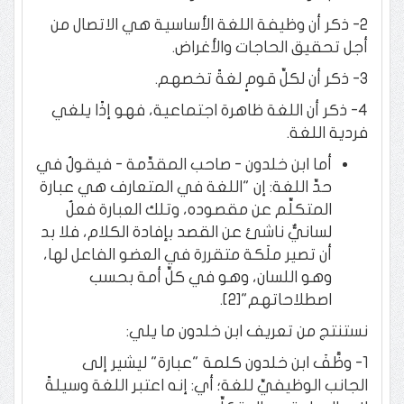
2- ذكر أن وظيفة اللغة الأساسية هي الاتصال من
أجل تحقيق الحاجات والأغراض.
3- ذكر أن لكلِّ قومٍ لغةً تخصهم.
4- ذكر أن اللغة ظاهرة اجتماعية، فهو إذًا يلغي
فردية اللغة.
أما ابن خلدون - صاحب المقدِّمة - فيقولُ في
حدِّ اللغة: إن "اللغة في المتعارف هي عبارة
المتكلِّم عن مقصوده، وتلك العبارة فعلٌ
لسانيٌّ ناشئ عن القصد بإفادة الكلام، فلا بد
أن تصير ملَكة متقررة في العضو الفاعل لها،
وهو اللسان، وهو في كلِّ أمة بحسب
اصطلاحاتهم"[2].
نستنتج من تعريف ابن خلدون ما يلي:
1- وظَّفَ ابن خلدون كلمة "عبارة" ليشير إلى
الجانب الوظيفيِّ للغة؛ أي: إنه اعتبر اللغة وسيلةً