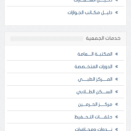
دلـــيـــــل الســـفـــارات
دليـــل مكــاتب الجـوازات
خدمات الجمعية
المكتبــة الــــعامة
الدورات المتخــصصة
المـــــركز الطبـــــي
الســــكن الطـــلابي
مركـــــز الحــرمـــين
حلقـــــات التـحــفيظ
نــــدوات ومحــاضرات